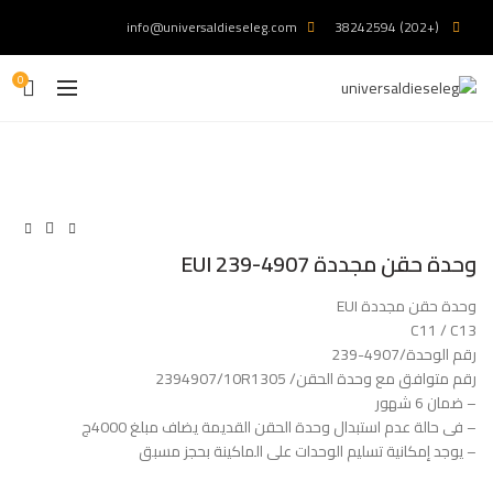
info@universaldieseleg.com
(+202) 38242594
0
وحدة حقن مجددة EUI 239-4907
وحدة حقن مجددة EUI
C11 / C13
رقم الوحدة/4907-239
رقم متوافق مع وحدة الحقن/ 2394907/10R1305
– ضمان 6 شهور
– فى حالة عدم استبدال وحدة الحقن القديمة يضاف مبلغ 4000ج
– يوجد إمكانية تسليم الوحدات على الماكينة بحجز مسبق