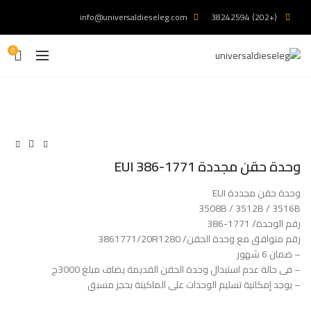
info@universaldieseleg.com
(+202) 38242594
0
وحدة حقن مجددة EUI 386-1771
وحدة حقن مجددة EUI
3508B / 3512B / 3516B
رقم الوحدة/ 1771-386
رقم متوافق مع وحدة الحقن/ 3861771/20R1280
– ضمان 6 شهور
– فى حالة عدم استبدال وحدة الحقن القديمة يضاف مبلغ 3000ج
– يوجد إمكانية تسليم الوحدات على الماكينة بحجز مسبق