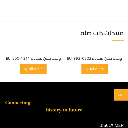
منتجات ذات صلة
وحدة حقن مجددة EUI 392-0202
وحدة حقن مجددة EUI 250-1311
قراءة المزيد
قراءة المزيد
EGP
Connecting
history to future
DISCLAIMER