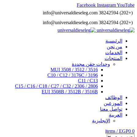
Facebook
Instagram
YouTube
info@universaldieseleg.com
(+202) 38242594
info@universaldieseleg.com
(+202) 38242594
الرئيسية
من نحن
الخدمات
المنتجات
وحدات حقن مجددة
3516 / 3512 / 3508 MUI
C10 / C12 / 3176C / 3196
C11 / C13
C15 / C16 / C18 / C27 / C32 / 2306 / 2806
EUI 3508B / 3512B / 3516B
الوظائف
الموزعين
تواصل معنا
العربية
الإنجليزية
items
/
EGP
0
0