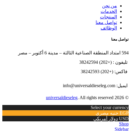
من نحن
الخدمات
المنتجات
تواصل معنا
الوظائف
تواصل معنا
594 امتداد المنطقة الصناعية الثالثة – مدينة 6 أكتوبر – مصر
تليفون : (+202) 38242594
فاكس: (+202) 38242593
ايميل: info@universaldieseleg.com
universaldieseleg
. All rights reserved
© 2026
Select your currency
EGP
جنيه مصري
USD
دولار أمريكي
Shop
Sidebar