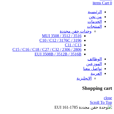
items
Cart
0
الرئيسية
من نحن
الخدمات
المنتجات
وحدات حقن مجددة
3516 / 3512 / 3508 MUI
C10 / C12 / 3176C / 3196
C11 / C13
C15 / C16 / C18 / C27 / C32 / 2306 / 2806
EUI 3508B / 3512B / 3516B
الوظائف
الموزعين
تواصل معنا
العربية
الإنجليزية
Shopping cart
close
Scroll To Top