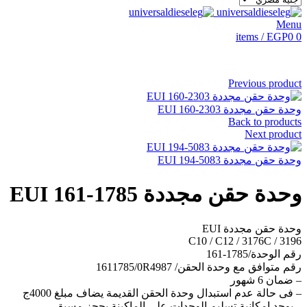
Menu
items
/
EGP
0
0
Previous product
وحدة حقن مجددة EUI 160-2303
Back to products
Next product
وحدة حقن مجددة EUI 194-5083
وحدة حقن مجددة EUI 161-1785
وحدة حقن مجددة EUI
C10 / C12 / 3176C / 3196
رقم الوحدة/1785-161
رقم متوافق مع وحدة الحقن/ 1611785/0R4987
– ضمان 6 شهور
– فى حالة عدم استبدال وحدة الحقن القديمة يضاف مبلغ 4000ج
– يوجد إمكانية تسليم الوحدات على الماكينة بحجز مسبق