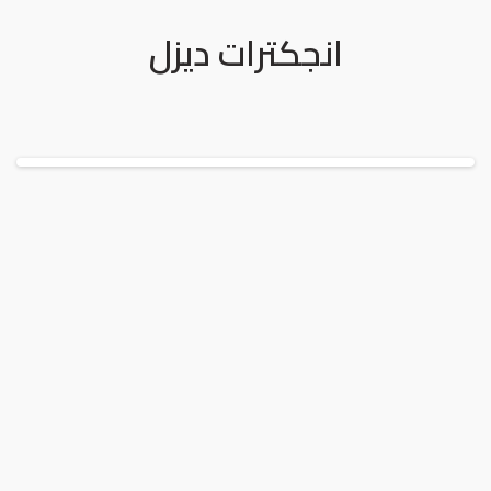
انجكترات ديزل
لدينا التزام كامل بدعم عملائنا