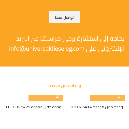
تواصل معنا
بحاجة إلى استشارة يرجى مراسلتنا عبر البريد
الإلكتروني على info@universaldieseleg.com
وحدات حقن مجددة
وحدة حقن مجددة EUI 116-5414
وحدة حقن مجددة EUI 116-5425