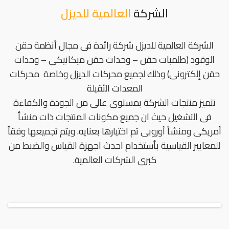
الشركة
العالمية للديزل
الشركة العالمية للديزل شركة رائدة فى مجال أنظمة حقن
الوقود (طلمبات حقن – وحدات حقن ميكانيكى – وحدات
حقن إلكترونى) وذلك لجميع محركات الديزل وخاصة محركات
المعدات الثقيلة
تتميز منتجات الشركة بمستوى عالى من الجودة والكفاءة
فى التشغيل حيث ان جميع مكونات المنتجات ذات منشأ
أمريكى ومنشأ أوروبى تم اختيارها بعنايه. ويتم تجميعها وفقاً
للمعايير القياسية بأستخدام احدث اجهزة القياس والضبط من
كبرى الشركات العالمية.