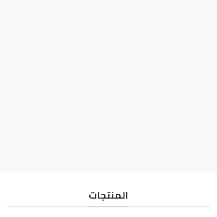
100%
ضمان لمدة 6 أشهر دون أي متاعب
قيمة أكبر من السعر
المنتجات