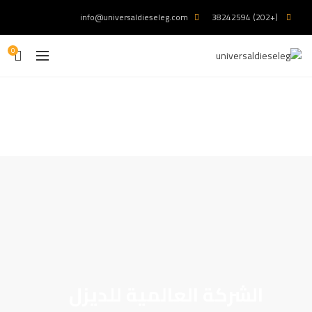
info@universaldieseleg.com
(+202) 38242594
0
انجكترات ديزل
الشركة العالمية للديزل